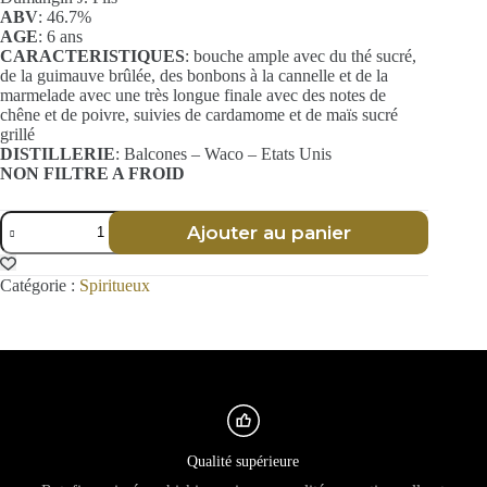
ABV
: 46.7%
AGE
: 6 ans
CARACTERISTIQUES
: bouche ample avec du thé sucré,
de la guimauve brûlée, des bonbons à la cannelle et de la
marmelade avec une très longue finale avec des notes de
chêne et de poivre, suivies de cardamome et de maïs sucré
grillé
DISTILLERIE
: Balcones – Waco – Etats Unis
NON FILTRE A FROID
quantité
Ajouter au panier
de
Batch
025
Catégorie :
Spiritueux
-
Blue
Corn
Texas
Whisky
-
Balcones
-
70
cl
Qualité supérieure